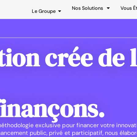
Nos Solutions
Vous Ê
Le Groupe
tion crée de 
finançons.
éthodologie exclusive pour financer votre innovat
ancement public, privé et participatif, nous élabo