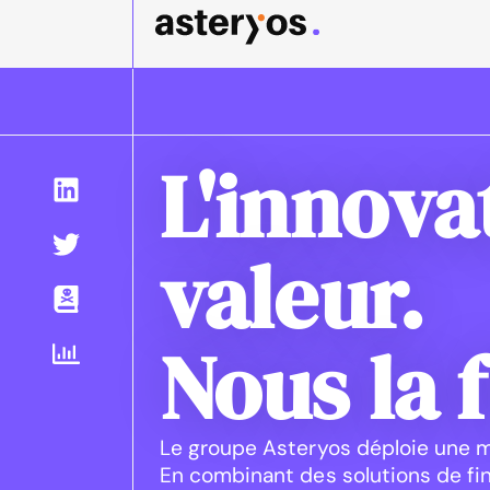
L'innova
valeur.
Nous la 
Le groupe Asteryos déploie une m
En combinant des solutions de fin