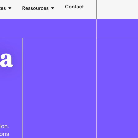
Contact
tes
Ressources
la
ion.
rons