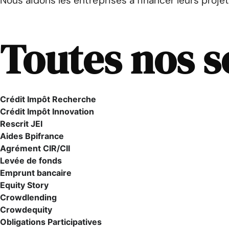
Nous aidons les entreprises à financer leurs proje
Toutes nos s
Crédit Impôt Recherche
Crédit Impôt Innovation
Rescrit JEI
Aides Bpifrance
Agrément CIR/CII
Levée de fonds
Emprunt bancaire
Equity Story
Crowdlending
Crowdequity
Obligations Participatives