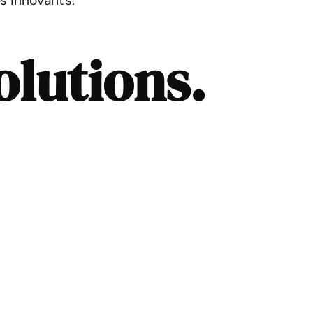
ts innovants.
olutions.