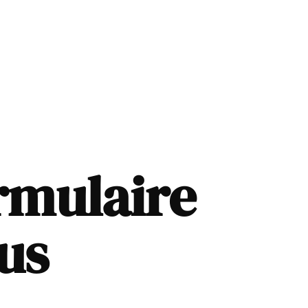
rmulaire
us