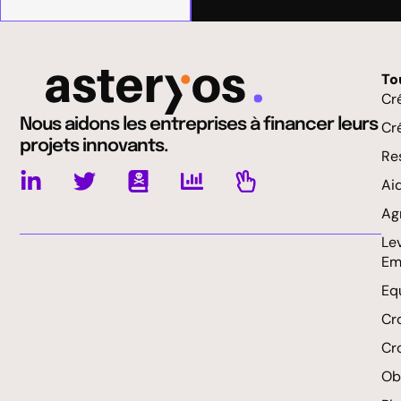
To
Cr
Nous aidons les entreprises à financer leurs
Cr
projets innovants.
Res
Ai
Ag
Le
Em
Eq
Cr
Cr
Obl