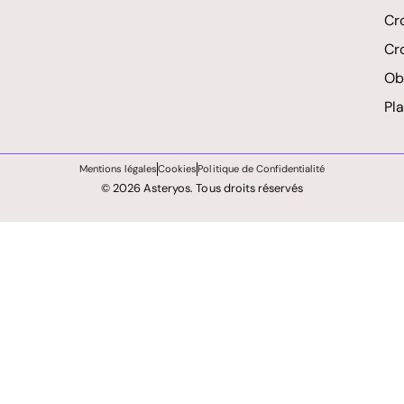
Cr
Cr
Obl
Pl
Mentions légales
Cookies
Politique de Confidentialité
© 2026 Asteryos. Tous droits réservés