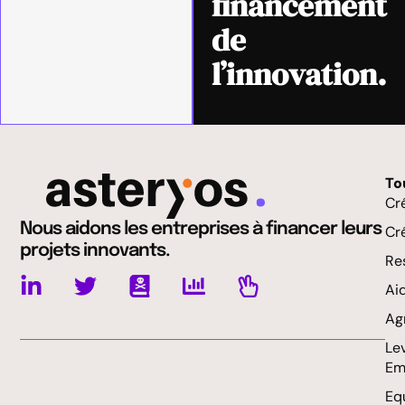
financement
de
l’innovation.
To
Cr
Nous aidons les entreprises à financer leurs
Cr
projets innovants.
Res
Ai
Ag
Le
Em
Eq