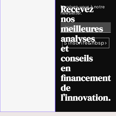
Recevez
Inscrivez-vous à notre
newsletter.
nos
meilleures
analyses
S'inscrire&nbsp>
et
conseils
en
financement
de
l’innovation.