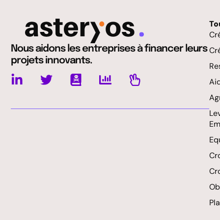
To
Cr
Nous aidons les entreprises à financer leurs
Cr
projets innovants.
Res
Ai
Ag
Le
Em
Eq
Cr
Cr
Obl
Pl