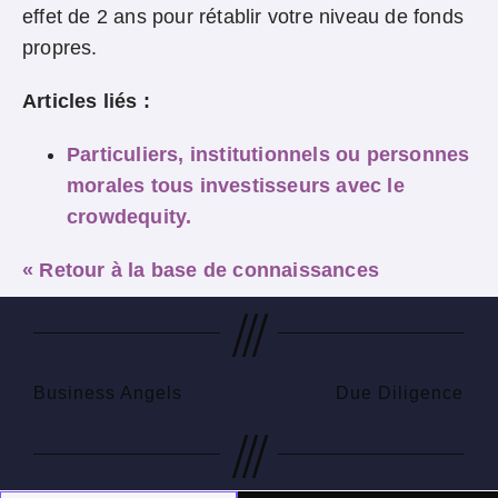
effet de 2 ans pour rétablir votre niveau de fonds
propres.
Articles liés :
Particuliers, institutionnels ou personnes
morales tous investisseurs avec le
crowdequity.
« Retour à la base de connaissances
///
Business Angels
Due Diligence
///