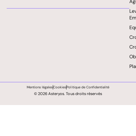
Ag
Le
Em
Eq
Cr
Cr
Obl
Pl
Mentions légales
Cookies
Politique de Confidentialité
© 2026 Asteryos. Tous droits réservés