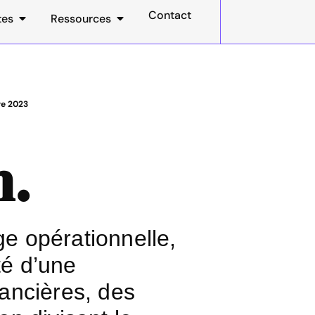
Contact
tes
Ressources
e 2023
n.
e opérationnelle,
té d’une
ancières, des