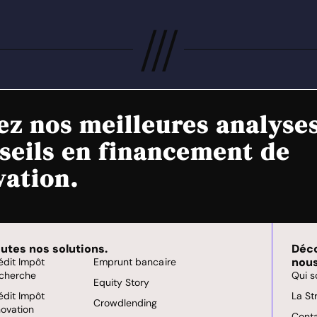
///
ez nos meilleures analyse
seils en financement de
vation.
utes nos solutions.
Déc
nous
édit Impôt
Emprunt bancaire
cherche
Qui 
Equity Story
édit Impôt
La St
Crowdlending
novation
Cont