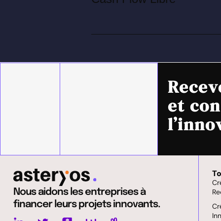
Recev
et con
l’inno
To
Cr
Nous aidons les entreprises à
Re
financer leurs projets innovants.
Cr
In