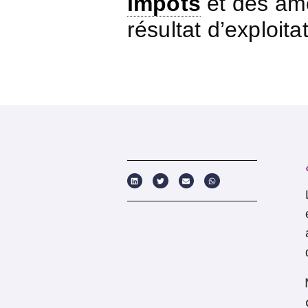
impôts
et des amo
résultat d’exploitat